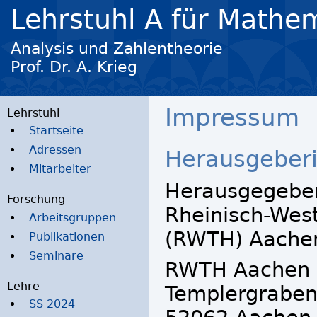
Lehrstuhl A für Math
Skip
Analysis und Zahlentheorie
Prof. Dr. A. Krieg
Impressum
Lehrstuhl
Startseite
Adressen
Herausgeber
Mitarbeiter
Herausgegeben
Forschung
Rheinisch-Wes
Arbeitsgruppen
(RWTH) Aache
Publikationen
Seminare
RWTH Aachen
Lehre
Templergraben
SS 2024